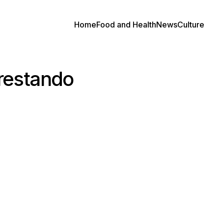
Home
Food and Health
News
Culture
restando