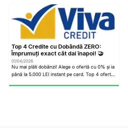
Aynı sayfada kalacaksınız. Standart Kredi
Anlayışı Tarih Oluyor: Başkalarının Finansal
Riskini Neden Siz Üstlenesiniz? Yıllardır
bankacılık sektöründe adil olmayan bir durum
söz konusuydu: Borçlarını düzenli ödeyenlerle
sürekli aksatanlar aynı faiz yükünü
Top 4 Credite cu Dobândă ZERO:
omuzluyordu. Ancak günümüzde teknoloji […]
Împrumuți exact cât dai înapoi! 🤝
01/04/2026
Nu mai plăti dobânzi! Alege o ofertă cu 0% și ia
până la 5.000 LEI instant pe card. Top 4 oferte
reale cu 0% dobândă Veți rămâne pe același
site. Banii pe loc, fără să plătești nimic în plus.
Salutare! Hai să fim sinceri pentru o secundă.
Știi momentul ăla când ai o urgență maximă […]