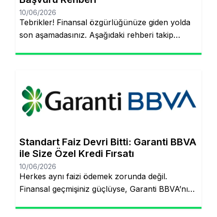
10/06/2026
Tebrikler! Finansal özgürlüğünüze giden yolda
son aşamadasınız. Aşağıdaki rehberi takip
ederek, şubeye gitmeden ve evraklarla
uğraşmadan kredinizin hesabınıza yatmasını
sağlayabilirsiniz. Finansal hedeflerinize ulaşmak
artık çok daha kolay! Şubeye gitmenize veya
tomarla evrak imzalamanıza gerek kalmadan,
Garanti BBVA’nın dijital müşteri olma
(onboarding) sürecini kullanarak kredinizin
saniyeler içinde hesabınıza yatmasını
Standart Faiz Devri Bitti: Garanti BBVA
sağlayabilirsiniz. İşte pürüzsüz bir deneyim için
ile Size Özel Kredi Fırsatı
bilmeniz […]
10/06/2026
Herkes aynı faizi ödemek zorunda değil.
Finansal geçmişiniz güçlüyse, Garanti BBVA’nın
“Kişiye Özel Faiz” sistemiyle piyasa
ortalamasının altında oranlarla tanışabilirsiniz.