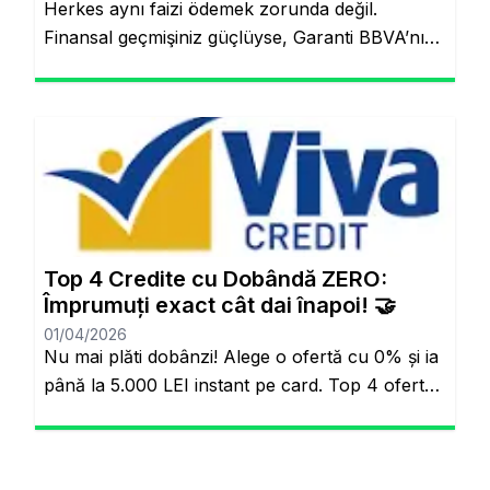
Herkes aynı faizi ödemek zorunda değil.
Finansal geçmişiniz güçlüyse, Garanti BBVA’nın
“Kişiye Özel Faiz” sistemiyle piyasa
ortalamasının altında oranlarla tanışabilirsiniz.
Aynı sayfada kalacaksınız. Standart Kredi
Anlayışı Tarih Oluyor: Başkalarının Finansal
Riskini Neden Siz Üstlenesiniz? Yıllardır
bankacılık sektöründe adil olmayan bir durum
söz konusuydu: Borçlarını düzenli ödeyenlerle
sürekli aksatanlar aynı faiz yükünü
Top 4 Credite cu Dobândă ZERO:
omuzluyordu. Ancak günümüzde teknoloji […]
Împrumuți exact cât dai înapoi! 🤝
01/04/2026
Nu mai plăti dobânzi! Alege o ofertă cu 0% și ia
până la 5.000 LEI instant pe card. Top 4 oferte
reale cu 0% dobândă Veți rămâne pe același
site. Banii pe loc, fără să plătești nimic în plus.
Salutare! Hai să fim sinceri pentru o secundă.