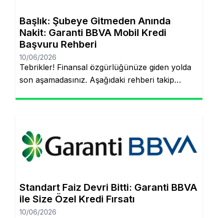
Başlık: Şubeye Gitmeden Anında
Nakit: Garanti BBVA Mobil Kredi
Başvuru Rehberi
10/06/2026
Tebrikler! Finansal özgürlüğünüze giden yolda
son aşamadasınız. Aşağıdaki rehberi takip
ederek, şubeye gitmeden ve evraklarla
uğraşmadan kredinizin hesabınıza yatmasını
sağlayabilirsiniz. Finansal hedeflerinize ulaşmak
artık çok daha kolay! Şubeye gitmenize veya
tomarla evrak imzalamanıza gerek kalmadan,
Garanti BBVA’nın dijital müşteri olma
(onboarding) sürecini kullanarak kredinizin
saniyeler içinde hesabınıza yatmasını
Standart Faiz Devri Bitti: Garanti BBVA
sağlayabilirsiniz. İşte pürüzsüz bir deneyim için
ile Size Özel Kredi Fırsatı
bilmeniz […]
10/06/2026