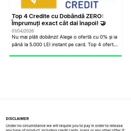
söz konusuydu: Borçlarını düzenli ödeyenlerle
sürekli aksatanlar aynı faiz yükünü
Top 4 Credite cu Dobândă ZERO:
omuzluyordu. Ancak günümüzde teknoloji […]
Împrumuți exact cât dai înapoi! 🤝
01/04/2026
Nu mai plăti dobânzi! Alege o ofertă cu 0% și ia
până la 5.000 LEI instant pe card. Top 4 oferte
reale cu 0% dobândă Veți rămâne pe același
site. Banii pe loc, fără să plătești nimic în plus.
Salutare! Hai să fim sinceri pentru o secundă.
Știi momentul ăla când ai o urgență maximă […]
DISCLAIMER
Under no circumstance we will require you to pay in order to release
any type of product, including credit cards, loans or any other offer. If