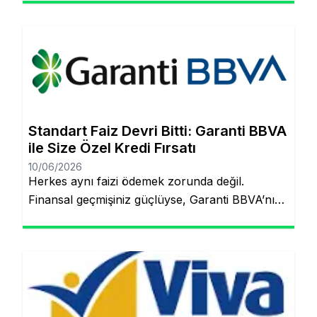
uğraşmadan kredinizin hesabınıza yatmasını
sağlayabilirsiniz. Finansal hedeflerinize ulaşmak
artık çok daha kolay! Şubeye gitmenize veya
tomarla evrak imzalamanıza gerek kalmadan,
Garanti BBVA’nın dijital müşteri olma
(onboarding) sürecini kullanarak kredinizin
saniyeler içinde hesabınıza yatmasını
Standart Faiz Devri Bitti: Garanti BBVA
sağlayabilirsiniz. İşte pürüzsüz bir deneyim için
ile Size Özel Kredi Fırsatı
bilmeniz […]
10/06/2026
Herkes aynı faizi ödemek zorunda değil.
Finansal geçmişiniz güçlüyse, Garanti BBVA’nın
“Kişiye Özel Faiz” sistemiyle piyasa
ortalamasının altında oranlarla tanışabilirsiniz.
Aynı sayfada kalacaksınız. Standart Kredi
Anlayışı Tarih Oluyor: Başkalarının Finansal
Riskini Neden Siz Üstlenesiniz? Yıllardır
bankacılık sektöründe adil olmayan bir durum