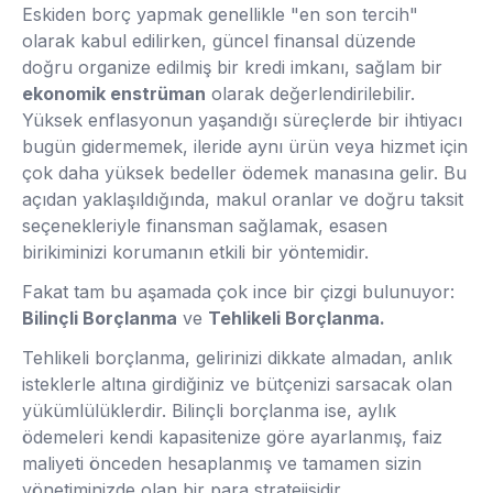
Eskiden borç yapmak genellikle "en son tercih"
olarak kabul edilirken, güncel finansal düzende
doğru organize edilmiş bir kredi imkanı, sağlam bir
ekonomik enstrüman
olarak değerlendirilebilir.
Yüksek enflasyonun yaşandığı süreçlerde bir ihtiyacı
bugün gidermemek, ileride aynı ürün veya hizmet için
çok daha yüksek bedeller ödemek manasına gelir. Bu
açıdan yaklaşıldığında, makul oranlar ve doğru taksit
seçenekleriyle finansman sağlamak, esasen
birikiminizi korumanın etkili bir yöntemidir.
Fakat tam bu aşamada çok ince bir çizgi bulunuyor:
Bilinçli Borçlanma
ve
Tehlikeli Borçlanma.
Tehlikeli borçlanma, gelirinizi dikkate almadan, anlık
isteklerle altına girdiğiniz ve bütçenizi sarsacak olan
yükümlülüklerdir. Bilinçli borçlanma ise, aylık
ödemeleri kendi kapasitenize göre ayarlanmış, faiz
maliyeti önceden hesaplanmış ve tamamen sizin
yönetiminizde olan bir para stratejisidir.