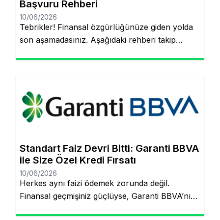
Başvuru Rehberi
10/06/2026
Tebrikler! Finansal özgürlüğünüze giden yolda
son aşamadasınız. Aşağıdaki rehberi takip
ederek, şubeye gitmeden ve evraklarla
uğraşmadan kredinizin hesabınıza yatmasını
sağlayabilirsiniz. Finansal hedeflerinize ulaşmak
artık çok daha kolay! Şubeye gitmenize veya
tomarla evrak imzalamanıza gerek kalmadan,
Garanti BBVA’nın dijital müşteri olma
(onboarding) sürecini kullanarak kredinizin
saniyeler içinde hesabınıza yatmasını
Standart Faiz Devri Bitti: Garanti BBVA
sağlayabilirsiniz. İşte pürüzsüz bir deneyim için
ile Size Özel Kredi Fırsatı
bilmeniz […]
10/06/2026
Herkes aynı faizi ödemek zorunda değil.
Finansal geçmişiniz güçlüyse, Garanti BBVA’nın
“Kişiye Özel Faiz” sistemiyle piyasa