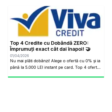
ortalamasının altında oranlarla tanışabilirsiniz.
Aynı sayfada kalacaksınız. Standart Kredi
Anlayışı Tarih Oluyor: Başkalarının Finansal
Riskini Neden Siz Üstlenesiniz? Yıllardır
bankacılık sektöründe adil olmayan bir durum
söz konusuydu: Borçlarını düzenli ödeyenlerle
sürekli aksatanlar aynı faiz yükünü
Top 4 Credite cu Dobândă ZERO:
omuzluyordu. Ancak günümüzde teknoloji […]
Împrumuți exact cât dai înapoi! 🤝
01/04/2026
Nu mai plăti dobânzi! Alege o ofertă cu 0% și ia
până la 5.000 LEI instant pe card. Top 4 oferte
reale cu 0% dobândă Veți rămâne pe același
site. Banii pe loc, fără să plătești nimic în plus.
Salutare! Hai să fim sinceri pentru o secundă.
Știi momentul ăla când ai o urgență maximă […]