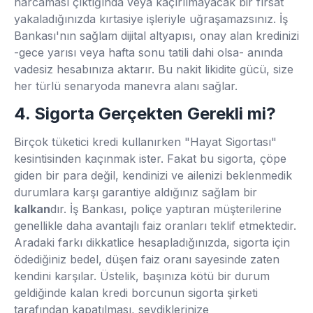
harcaması çıktığında veya kaçırılmayacak bir fırsat
yakaladığınızda kırtasiye işleriyle uğraşamazsınız. İş
Bankası'nın sağlam dijital altyapısı, onay alan kredinizi
-gece yarısı veya hafta sonu tatili dahi olsa- anında
vadesiz hesabınıza aktarır. Bu nakit likidite gücü, size
her türlü senaryoda manevra alanı sağlar.
4. Sigorta Gerçekten Gerekli mi?
Birçok tüketici kredi kullanırken "Hayat Sigortası"
kesintisinden kaçınmak ister. Fakat bu sigorta, çöpe
giden bir para değil, kendinizi ve ailenizi beklenmedik
durumlara karşı garantiye aldığınız sağlam bir
kalkan
dır. İş Bankası, poliçe yaptıran müşterilerine
genellikle daha avantajlı faiz oranları teklif etmektedir.
Aradaki farkı dikkatlice hesapladığınızda, sigorta için
ödediğiniz bedel, düşen faiz oranı sayesinde zaten
kendini karşılar. Üstelik, başınıza kötü bir durum
geldiğinde kalan kredi borcunun sigorta şirketi
tarafından kapatılması, sevdiklerinize