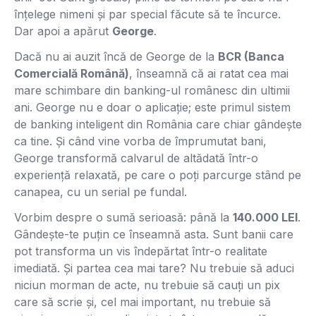
înțelege nimeni și par special făcute să te încurce.
Dar apoi a apărut
George
.
Dacă nu ai auzit încă de George de la
BCR (Banca
Comercială Română)
, înseamnă că ai ratat cea mai
mare schimbare din banking-ul românesc din ultimii
ani. George nu e doar o aplicație; este primul sistem
de banking inteligent din România care chiar gândește
ca tine. Și când vine vorba de împrumutat bani,
George transformă calvarul de altădată într-o
experiență relaxată, pe care o poți parcurge stând pe
canapea, cu un serial pe fundal.
Vorbim despre o sumă serioasă: până la
140.000 LEI
.
Gândește-te puțin ce înseamnă asta. Sunt banii care
pot transforma un vis îndepărtat într-o realitate
imediată. Și partea cea mai tare? Nu trebuie să aduci
niciun morman de acte, nu trebuie să cauți un pix
care să scrie și, cel mai important, nu trebuie să