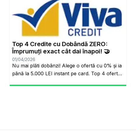
Aynı sayfada kalacaksınız. Standart Kredi
Anlayışı Tarih Oluyor: Başkalarının Finansal
Riskini Neden Siz Üstlenesiniz? Yıllardır
bankacılık sektöründe adil olmayan bir durum
söz konusuydu: Borçlarını düzenli ödeyenlerle
sürekli aksatanlar aynı faiz yükünü
Top 4 Credite cu Dobândă ZERO:
omuzluyordu. Ancak günümüzde teknoloji […]
Împrumuți exact cât dai înapoi! 🤝
01/04/2026
Nu mai plăti dobânzi! Alege o ofertă cu 0% și ia
până la 5.000 LEI instant pe card. Top 4 oferte
reale cu 0% dobândă Veți rămâne pe același
site. Banii pe loc, fără să plătești nimic în plus.
Salutare! Hai să fim sinceri pentru o secundă.
Știi momentul ăla când ai o urgență maximă […]