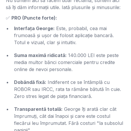
Nu suntem aici să facem doar reclamă, suntem aici
să îți dăm informații utile. Iată plusurile și minusurile:
✅
PRO (Puncte forte):
Interfața George:
Este, probabil, cea mai
frumoasă și ușor de folosit aplicație bancară.
Totul e vizual, clar și intuitiv.
Suma maximă ridicată:
140.000 LEI este peste
media multor bănci comerciale pentru credite
online de nevoi personale.
Dobândă fixă:
Indiferent ce se întâmplă cu
ROBOR sau IRCC, rata ta rămâne bătută în cuie.
Zero stres legat de piața financiară.
Transparentă totală:
George îți arată clar cât
împrumuți, cât dai înapoi și care este costul
fiecărui leu împrumutat. Fără costuri "la subsolul
paginii".