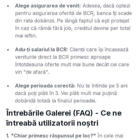
Alege asigurarea de venit:
Adesea, dacă optezi
pentru asigurarea oferită de BCR, banca îți scade
din rata dobânzii. Pe lângă faptul că ești protejat
în caz că rămâi fără job, creditul devine per total
mai ieftin.
Adu-ți salariul la BCR:
Clienții care își încasează
veniturile direct la BCR primesc aproape
întotdeauna oferte mult mai bune decât cei care
vin "de afară".
Alege perioada corectă:
Nu te întinde pe 5 ani
dacă poți plăti în 3. Vei plăti mult mai puțină
dobândă totală la finalul perioadei.
Întrebările Galerei (FAQ) - Ce ne
întreabă utilizatorii noștri
1. "Chiar primesc răspunsul pe loc?"
În cele mai