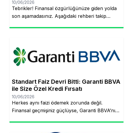
10/06/2026
Tebrikler! Finansal özgürlüğünüze giden yolda
son aşamadasınız. Aşağıdaki rehberi takip
ederek, şubeye gitmeden ve evraklarla
uğraşmadan kredinizin hesabınıza yatmasını
sağlayabilirsiniz. Finansal hedeflerinize ulaşmak
artık çok daha kolay! Şubeye gitmenize veya
tomarla evrak imzalamanıza gerek kalmadan,
Garanti BBVA’nın dijital müşteri olma
(onboarding) sürecini kullanarak kredinizin
saniyeler içinde hesabınıza yatmasını
Standart Faiz Devri Bitti: Garanti BBVA
sağlayabilirsiniz. İşte pürüzsüz bir deneyim için
ile Size Özel Kredi Fırsatı
bilmeniz […]
10/06/2026
Herkes aynı faizi ödemek zorunda değil.
Finansal geçmişiniz güçlüyse, Garanti BBVA’nın
“Kişiye Özel Faiz” sistemiyle piyasa
ortalamasının altında oranlarla tanışabilirsiniz.