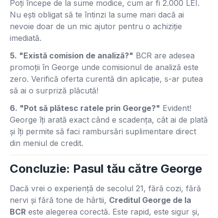
Poți începe de la sume modice, cum ar fi 2.000 LEI.
Nu ești obligat să te întinzi la sume mari dacă ai
nevoie doar de un mic ajutor pentru o achiziție
imediată.
5. "Există comision de analiză?"
BCR are adesea
promoții în George unde comisionul de analiză este
zero. Verifică oferta curentă din aplicație, s-ar putea
să ai o surpriză plăcută!
6. "Pot să plătesc ratele prin George?"
Evident!
George îți arată exact când e scadența, cât ai de plată
și îți permite să faci rambursări suplimentare direct
din meniul de credit.
Concluzie: Pasul tău către George
Dacă vrei o experiență de secolul 21, fără cozi, fără
nervi și fără tone de hârtii,
Creditul George de la
BCR
este alegerea corectă. Este rapid, este sigur și,