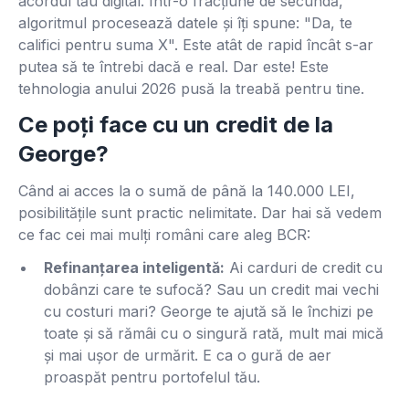
acordul tău digital. Într-o fracțiune de secundă,
algoritmul procesează datele și îți spune: "Da, te
califici pentru suma X". Este atât de rapid încât s-ar
putea să te întrebi dacă e real. Dar este! Este
tehnologia anului 2026 pusă la treabă pentru tine.
Ce poți face cu un credit de la
George?
Când ai acces la o sumă de până la 140.000 LEI,
posibilitățile sunt practic nelimitate. Dar hai să vedem
ce fac cei mai mulți români care aleg BCR:
Refinanțarea inteligentă:
Ai carduri de credit cu
dobânzi care te sufocă? Sau un credit mai vechi
cu costuri mari? George te ajută să le închizi pe
toate și să rămâi cu o singură rată, mult mai mică
și mai ușor de urmărit. E ca o gură de aer
proaspăt pentru portofelul tău.