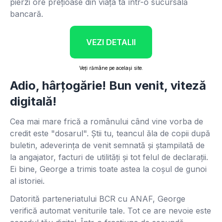
pierzi ore prețioase din viața ta într-o sucursală
bancară.
VEZI DETALII
Veți rămâne pe același site.
Adio, hârțogărie! Bun venit, viteză
digitală!
Cea mai mare frică a românului când vine vorba de
credit este "dosarul". Știi tu, teancul ăla de copii după
buletin, adeverința de venit semnată și ștampilată de
la angajator, facturi de utilități și tot felul de declarații.
Ei bine, George a trimis toate astea la coșul de gunoi
al istoriei.
Datorită parteneriatului BCR cu ANAF, George
verifică automat veniturile tale. Tot ce are nevoie este