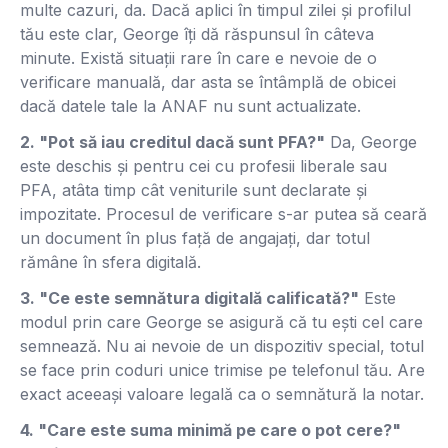
multe cazuri, da. Dacă aplici în timpul zilei și profilul
tău este clar, George îți dă răspunsul în câteva
minute. Există situații rare în care e nevoie de o
verificare manuală, dar asta se întâmplă de obicei
dacă datele tale la ANAF nu sunt actualizate.
2. "Pot să iau creditul dacă sunt PFA?"
Da, George
este deschis și pentru cei cu profesii liberale sau
PFA, atâta timp cât veniturile sunt declarate și
impozitate. Procesul de verificare s-ar putea să ceară
un document în plus față de angajați, dar totul
rămâne în sfera digitală.
3. "Ce este semnătura digitală calificată?"
Este
modul prin care George se asigură că tu ești cel care
semnează. Nu ai nevoie de un dispozitiv special, totul
se face prin coduri unice trimise pe telefonul tău. Are
exact aceeași valoare legală ca o semnătură la notar.
4. "Care este suma minimă pe care o pot cere?"