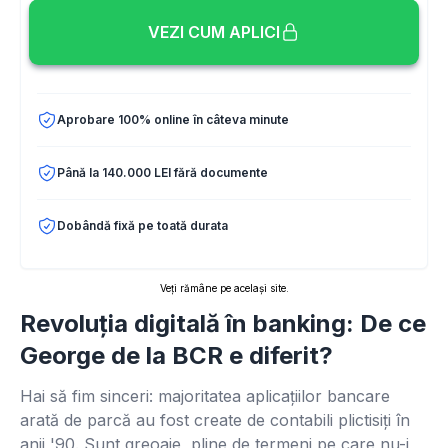
VEZI CUM APLICI
Aprobare 100% online în câteva minute
Până la 140.000 LEI fără documente
Dobândă fixă pe toată durata
Veți rămâne pe același site.
Revoluția digitală în banking: De ce
George de la BCR e diferit?
Hai să fim sinceri: majoritatea aplicațiilor bancare
arată de parcă au fost create de contabili plictisiți în
anii '90. Sunt greoaie, pline de termeni pe care nu-i