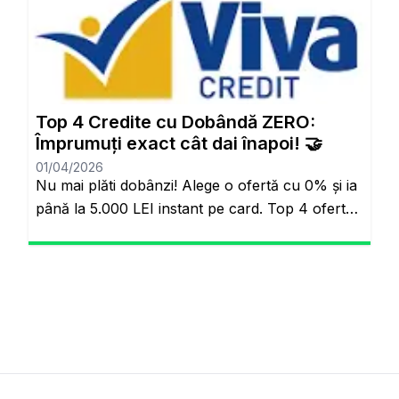
Anlayışı Tarih Oluyor: Başkalarının Finansal
Riskini Neden Siz Üstlenesiniz? Yıllardır
bankacılık sektöründe adil olmayan bir durum
söz konusuydu: Borçlarını düzenli ödeyenlerle
sürekli aksatanlar aynı faiz yükünü
Top 4 Credite cu Dobândă ZERO:
omuzluyordu. Ancak günümüzde teknoloji […]
Împrumuți exact cât dai înapoi! 🤝
01/04/2026
Nu mai plăti dobânzi! Alege o ofertă cu 0% și ia
până la 5.000 LEI instant pe card. Top 4 oferte
reale cu 0% dobândă Veți rămâne pe același
site. Banii pe loc, fără să plătești nimic în plus.
Salutare! Hai să fim sinceri pentru o secundă.
Știi momentul ăla când ai o urgență maximă […]