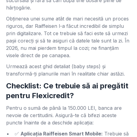
sucursală și fără să cari după tine dosare pline de
hârțogărie.
Obținerea unei sume atât de mari necesită un proces
riguros, dar Raiffeisen l-a făcut incredibil de simplu
prin digitalizare. Tot ce trebuie să faci este să urmezi
pașii corecți și să te asiguri că datele tale sunt la zi. În
2026, nu mai pierdem timpul la cozi; ne finanțăm
visele direct de pe canapea.
Urmează acest ghid detaliat (baby steps) și
transformă-ți planurile mari în realitate chiar astăzi.
Checklist: Ce trebuie să ai pregătit
pentru Flexicredit?
Pentru o sumă de până la 150.000 LEI, banca are
nevoie de certitudini. Asigură-te că bifezi aceste
puncte înainte de a deschide aplicația:
✅
Aplicația Raiffeisen Smart Mobile:
Trebuie să