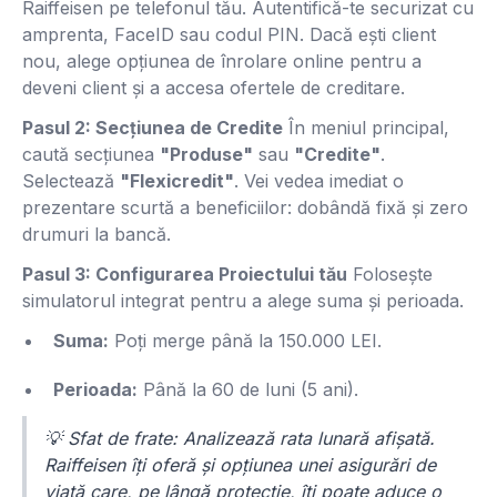
Raiffeisen pe telefonul tău. Autentifică-te securizat cu
amprenta, FaceID sau codul PIN. Dacă ești client
nou, alege opțiunea de înrolare online pentru a
deveni client și a accesa ofertele de creditare.
Pasul 2: Secțiunea de Credite
În meniul principal,
caută secțiunea
"Produse"
sau
"Credite"
.
Selectează
"Flexicredit"
. Vei vedea imediat o
prezentare scurtă a beneficiilor: dobândă fixă și zero
drumuri la bancă.
Pasul 3: Configurarea Proiectului tău
Folosește
simulatorul integrat pentru a alege suma și perioada.
Suma:
Poți merge până la 150.000 LEI.
Perioada:
Până la 60 de luni (5 ani).
💡
Sfat de frate:
Analizează rata lunară afișată.
Raiffeisen îți oferă și opțiunea unei asigurări de
viață care, pe lângă protecție, îți poate aduce o