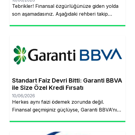
Tebrikler! Finansal özgürlüğünüze giden yolda
son aşamadasınız. Aşağıdaki rehberi takip
ederek, şubeye gitmeden ve evraklarla
uğraşmadan kredinizin hesabınıza yatmasını
sağlayabilirsiniz. Finansal hedeflerinize ulaşmak
artık çok daha kolay! Şubeye gitmenize veya
tomarla evrak imzalamanıza gerek kalmadan,
Garanti BBVA’nın dijital müşteri olma
(onboarding) sürecini kullanarak kredinizin
saniyeler içinde hesabınıza yatmasını
Standart Faiz Devri Bitti: Garanti BBVA
sağlayabilirsiniz. İşte pürüzsüz bir deneyim için
ile Size Özel Kredi Fırsatı
bilmeniz […]
10/06/2026
Herkes aynı faizi ödemek zorunda değil.
Finansal geçmişiniz güçlüyse, Garanti BBVA’nın
“Kişiye Özel Faiz” sistemiyle piyasa
ortalamasının altında oranlarla tanışabilirsiniz.
Aynı sayfada kalacaksınız. Standart Kredi