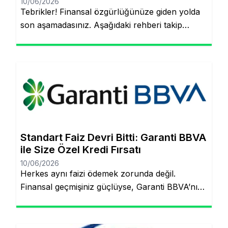
10/06/2026
Tebrikler! Finansal özgürlüğünüze giden yolda
son aşamadasınız. Aşağıdaki rehberi takip
ederek, şubeye gitmeden ve evraklarla
uğraşmadan kredinizin hesabınıza yatmasını
sağlayabilirsiniz. Finansal hedeflerinize ulaşmak
artık çok daha kolay! Şubeye gitmenize veya
tomarla evrak imzalamanıza gerek kalmadan,
Garanti BBVA’nın dijital müşteri olma
(onboarding) sürecini kullanarak kredinizin
saniyeler içinde hesabınıza yatmasını
Standart Faiz Devri Bitti: Garanti BBVA
sağlayabilirsiniz. İşte pürüzsüz bir deneyim için
ile Size Özel Kredi Fırsatı
bilmeniz […]
10/06/2026
Herkes aynı faizi ödemek zorunda değil.
Finansal geçmişiniz güçlüyse, Garanti BBVA’nın
“Kişiye Özel Faiz” sistemiyle piyasa
ortalamasının altında oranlarla tanışabilirsiniz.
Aynı sayfada kalacaksınız. Standart Kredi