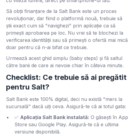
cu viteza luminii, direct pe smartphone-ul tău.
Să obții finanțare de la Salt Bank este un proces
revoluționar, dar fiind o platformă nouă, trebuie să
știi exact cum să "navighezi" prin aplicație ca să
primești aprobarea pe loc. Nu vrei să te blochezi la
verificarea identității sau să primești o ofertă mai mică
doar pentru că n-ai bifat ce trebuie.
Urmează acest ghid simplu (baby steps) și fă saltul
către banii de care ai nevoie chiar în câteva minute.
Checklist: Ce trebuie să ai pregătit
pentru Salt?
Salt Bank este 100% digital, deci nu există "mers la
sucursală" dacă uiți ceva. Asigură-te că ai totul gata:
✅
Aplicația Salt Bank instalată:
O găsești în App
Store sau Google Play. Asigură-te că e ultima
versiune disponibilă.