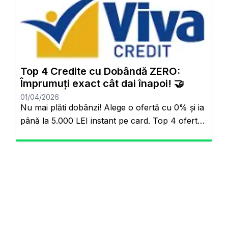
Anlayışı Tarih Oluyor: Başkalarının Finansal
Riskini Neden Siz Üstlenesiniz? Yıllardır
bankacılık sektöründe adil olmayan bir durum
söz konusuydu: Borçlarını düzenli ödeyenlerle
sürekli aksatanlar aynı faiz yükünü
Top 4 Credite cu Dobândă ZERO:
omuzluyordu. Ancak günümüzde teknoloji […]
Împrumuți exact cât dai înapoi! 🤝
01/04/2026
Nu mai plăti dobânzi! Alege o ofertă cu 0% și ia
până la 5.000 LEI instant pe card. Top 4 oferte
reale cu 0% dobândă Veți rămâne pe același
site. Banii pe loc, fără să plătești nimic în plus.
Salutare! Hai să fim sinceri pentru o secundă.
Știi momentul ăla când ai o urgență maximă […]