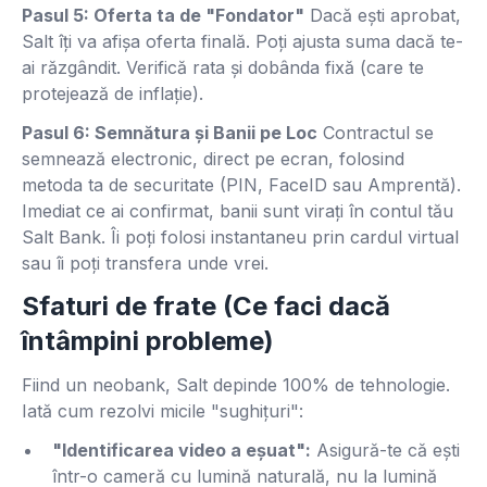
Pasul 5: Oferta ta de "Fondator"
Dacă ești aprobat,
Salt îți va afișa oferta finală. Poți ajusta suma dacă te-
ai răzgândit. Verifică rata și dobânda fixă (care te
protejează de inflație).
Pasul 6: Semnătura și Banii pe Loc
Contractul se
semnează electronic, direct pe ecran, folosind
metoda ta de securitate (PIN, FaceID sau Amprentă).
Imediat ce ai confirmat, banii sunt virați în contul tău
Salt Bank. Îi poți folosi instantaneu prin cardul virtual
sau îi poți transfera unde vrei.
Sfaturi de frate (Ce faci dacă
întâmpini probleme)
Fiind un neobank, Salt depinde 100% de tehnologie.
Iată cum rezolvi micile "sughițuri":
"Identificarea video a eșuat":
Asigură-te că ești
într-o cameră cu lumină naturală, nu la lumină