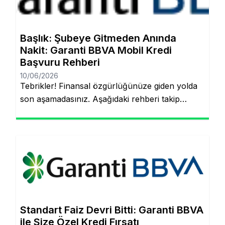
Başlık: Şubeye Gitmeden Anında
Nakit: Garanti BBVA Mobil Kredi
Başvuru Rehberi
10/06/2026
Tebrikler! Finansal özgürlüğünüze giden yolda
son aşamadasınız. Aşağıdaki rehberi takip
ederek, şubeye gitmeden ve evraklarla
uğraşmadan kredinizin hesabınıza yatmasını
sağlayabilirsiniz. Finansal hedeflerinize ulaşmak
artık çok daha kolay! Şubeye gitmenize veya
tomarla evrak imzalamanıza gerek kalmadan,
Garanti BBVA’nın dijital müşteri olma
(onboarding) sürecini kullanarak kredinizin
saniyeler içinde hesabınıza yatmasını
Standart Faiz Devri Bitti: Garanti BBVA
sağlayabilirsiniz. İşte pürüzsüz bir deneyim için
ile Size Özel Kredi Fırsatı