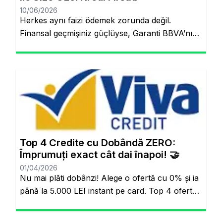
bilmeniz […]
10/06/2026
Herkes aynı faizi ödemek zorunda değil.
Finansal geçmişiniz güçlüyse, Garanti BBVA’nın
“Kişiye Özel Faiz” sistemiyle piyasa
ortalamasının altında oranlarla tanışabilirsiniz.
Aynı sayfada kalacaksınız. Standart Kredi
Anlayışı Tarih Oluyor: Başkalarının Finansal
Riskini Neden Siz Üstlenesiniz? Yıllardır
bankacılık sektöründe adil olmayan bir durum
söz konusuydu: Borçlarını düzenli ödeyenlerle
sürekli aksatanlar aynı faiz yükünü
Top 4 Credite cu Dobândă ZERO:
omuzluyordu. Ancak günümüzde teknoloji […]
Împrumuți exact cât dai înapoi! 🤝
01/04/2026
Nu mai plăti dobânzi! Alege o ofertă cu 0% și ia
până la 5.000 LEI instant pe card. Top 4 oferte
reale cu 0% dobândă Veți rămâne pe același
site. Banii pe loc, fără să plătești nimic în plus.