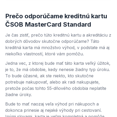
Prečo odporúčame kreditnú kartu
ČSOB MasterCard Standard
Je čas zistiť, prečo túto kreditnú kartu a akreditáciu z
dobrých dôvodov skutočne odporúčame? Táto
kreditná karta má množstvo výhod, v podstate má aj
niekoľko vlastností, ktoré vám pomôžu.
Jedna vec, z ktorej bude mať táto karta veľký úžitok,
je to, že má obdobie, kedy nenesie žiadny typ úroku.
To bude úžasné, ak ste niekto, kto skutočne
potrebuje nakupovať, alebo ak radi nakupujete,
pretože počas tohto 55-dňového obdobia neplatíte
žiadne úroky.
Bude to mať naozaj veľa výhod pri nákupoch a
dokonca prinesie aj nejaké výhody pri cestovaní.
Inými slovami, karta je veľmi kompletná a pomôže