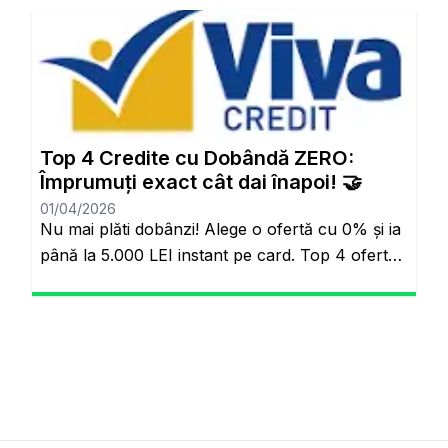
Aynı sayfada kalacaksınız. Standart Kredi
Anlayışı Tarih Oluyor: Başkalarının Finansal
Riskini Neden Siz Üstlenesiniz? Yıllardır
bankacılık sektöründe adil olmayan bir durum
söz konusuydu: Borçlarını düzenli ödeyenlerle
sürekli aksatanlar aynı faiz yükünü
Top 4 Credite cu Dobândă ZERO:
omuzluyordu. Ancak günümüzde teknoloji […]
Împrumuți exact cât dai înapoi! 🤝
01/04/2026
Nu mai plăti dobânzi! Alege o ofertă cu 0% și ia
până la 5.000 LEI instant pe card. Top 4 oferte
reale cu 0% dobândă Veți rămâne pe același
site. Banii pe loc, fără să plătești nimic în plus.
Salutare! Hai să fim sinceri pentru o secundă.
Știi momentul ăla când ai o urgență maximă […]