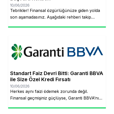
10/06/2026
Tebrikler! Finansal özgürlüğünüze giden yolda
son aşamadasınız. Aşağıdaki rehberi takip
ederek, şubeye gitmeden ve evraklarla
uğraşmadan kredinizin hesabınıza yatmasını
sağlayabilirsiniz. Finansal hedeflerinize ulaşmak
artık çok daha kolay! Şubeye gitmenize veya
tomarla evrak imzalamanıza gerek kalmadan,
Garanti BBVA’nın dijital müşteri olma
(onboarding) sürecini kullanarak kredinizin
saniyeler içinde hesabınıza yatmasını
Standart Faiz Devri Bitti: Garanti BBVA
sağlayabilirsiniz. İşte pürüzsüz bir deneyim için
ile Size Özel Kredi Fırsatı
bilmeniz […]
10/06/2026
Herkes aynı faizi ödemek zorunda değil.
Finansal geçmişiniz güçlüyse, Garanti BBVA’nın
“Kişiye Özel Faiz” sistemiyle piyasa
ortalamasının altında oranlarla tanışabilirsiniz.