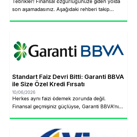
Tebrikler! Finansal özgürlüğünüze giden yolda
son aşamadasınız. Aşağıdaki rehberi takip
ederek, şubeye gitmeden ve evraklarla
uğraşmadan kredinizin hesabınıza yatmasını
sağlayabilirsiniz. Finansal hedeflerinize ulaşmak
artık çok daha kolay! Şubeye gitmenize veya
tomarla evrak imzalamanıza gerek kalmadan,
Garanti BBVA’nın dijital müşteri olma
(onboarding) sürecini kullanarak kredinizin
saniyeler içinde hesabınıza yatmasını
Standart Faiz Devri Bitti: Garanti BBVA
sağlayabilirsiniz. İşte pürüzsüz bir deneyim için
ile Size Özel Kredi Fırsatı
bilmeniz […]
10/06/2026
Herkes aynı faizi ödemek zorunda değil.
Finansal geçmişiniz güçlüyse, Garanti BBVA’nın
“Kişiye Özel Faiz” sistemiyle piyasa
ortalamasının altında oranlarla tanışabilirsiniz.
Aynı sayfada kalacaksınız. Standart Kredi