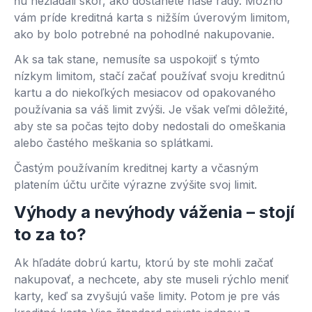
ňu nežiadali skôr, ako dostanete naše rady. Možno
vám príde kreditná karta s nižším úverovým limitom,
ako by bolo potrebné na pohodlné nakupovanie.
Ak sa tak stane, nemusíte sa uspokojiť s týmto
nízkym limitom, stačí začať používať svoju kreditnú
kartu a do niekoľkých mesiacov od opakovaného
používania sa váš limit zvýši. Je však veľmi dôležité,
aby ste sa počas tejto doby nedostali do omeškania
alebo častého meškania so splátkami.
Častým používaním kreditnej karty a včasným
platením účtu určite výrazne zvýšite svoj limit.
Výhody a nevýhody váženia – stojí
to za to?
Ak hľadáte dobrú kartu, ktorú by ste mohli začať
nakupovať, a nechcete, aby ste museli rýchlo meniť
karty, keď sa zvyšujú vaše limity. Potom je pre vás