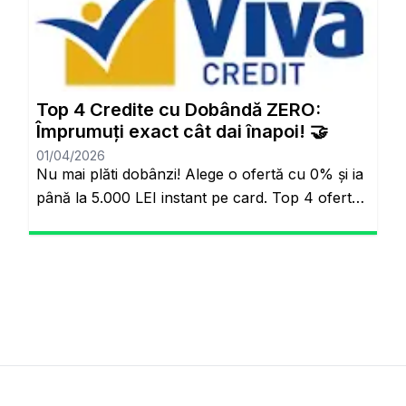
Anlayışı Tarih Oluyor: Başkalarının Finansal
Riskini Neden Siz Üstlenesiniz? Yıllardır
bankacılık sektöründe adil olmayan bir durum
söz konusuydu: Borçlarını düzenli ödeyenlerle
sürekli aksatanlar aynı faiz yükünü
Top 4 Credite cu Dobândă ZERO:
omuzluyordu. Ancak günümüzde teknoloji […]
Împrumuți exact cât dai înapoi! 🤝
01/04/2026
Nu mai plăti dobânzi! Alege o ofertă cu 0% și ia
până la 5.000 LEI instant pe card. Top 4 oferte
reale cu 0% dobândă Veți rămâne pe același
site. Banii pe loc, fără să plătești nimic în plus.
Salutare! Hai să fim sinceri pentru o secundă.
Știi momentul ăla când ai o urgență maximă […]