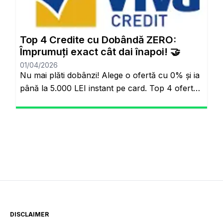
bankacılık sektöründe adil olmayan bir durum
söz konusuydu: Borçlarını düzenli ödeyenlerle
sürekli aksatanlar aynı faiz yükünü
Top 4 Credite cu Dobândă ZERO:
omuzluyordu. Ancak günümüzde teknoloji […]
Împrumuți exact cât dai înapoi! 🤝
01/04/2026
Nu mai plăti dobânzi! Alege o ofertă cu 0% și ia
până la 5.000 LEI instant pe card. Top 4 oferte
reale cu 0% dobândă Veți rămâne pe același
site. Banii pe loc, fără să plătești nimic în plus.
Salutare! Hai să fim sinceri pentru o secundă.
Știi momentul ăla când ai o urgență maximă […]
DISCLAIMER