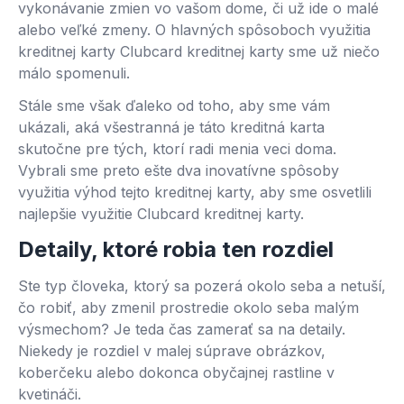
vykonávanie zmien vo vašom dome, či už ide o malé
alebo veľké zmeny. O hlavných spôsoboch využitia
kreditnej karty Clubcard kreditnej karty sme už niečo
málo spomenuli.
Stále sme však ďaleko od toho, aby sme vám
ukázali, aká všestranná je táto kreditná karta
skutočne pre tých, ktorí radi menia veci doma.
Vybrali sme preto ešte dva inovatívne spôsoby
využitia výhod tejto kreditnej karty, aby sme osvetlili
najlepšie využitie Clubcard kreditnej karty.
Detaily, ktoré robia ten rozdiel
Ste typ človeka, ktorý sa pozerá okolo seba a netuší,
čo robiť, aby zmenil prostredie okolo seba malým
výsmechom? Je teda čas zamerať sa na detaily.
Niekedy je rozdiel v malej súprave obrázkov,
koberčeku alebo dokonca obyčajnej rastline v
kvetináči.