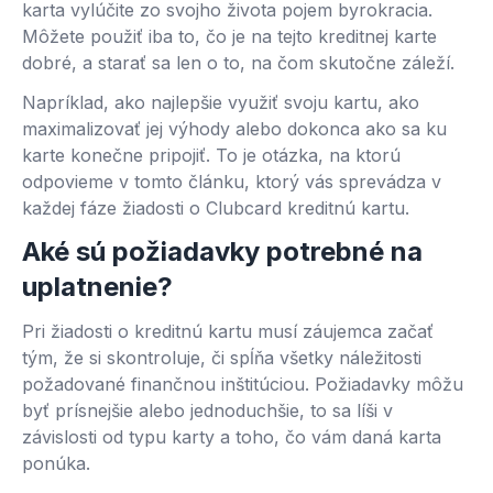
karta vylúčite zo svojho života pojem byrokracia.
Môžete použiť iba to, čo je na tejto kreditnej karte
dobré, a starať sa len o to, na čom skutočne záleží.
Napríklad, ako najlepšie využiť svoju kartu, ako
maximalizovať jej výhody alebo dokonca ako sa ku
karte konečne pripojiť. To je otázka, na ktorú
odpovieme v tomto článku, ktorý vás sprevádza v
každej fáze žiadosti o Clubcard kreditnú kartu.
Aké sú požiadavky potrebné na
uplatnenie?
Pri žiadosti o kreditnú kartu musí záujemca začať
tým, že si skontroluje, či spĺňa všetky náležitosti
požadované finančnou inštitúciou. Požiadavky môžu
byť prísnejšie alebo jednoduchšie, to sa líši v
závislosti od typu karty a toho, čo vám daná karta
ponúka.