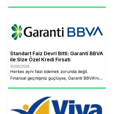
ederek, şubeye gitmeden ve evraklarla
uğraşmadan kredinizin hesabınıza yatmasını
sağlayabilirsiniz. Finansal hedeflerinize ulaşmak
artık çok daha kolay! Şubeye gitmenize veya
tomarla evrak imzalamanıza gerek kalmadan,
Garanti BBVA’nın dijital müşteri olma
(onboarding) sürecini kullanarak kredinizin
saniyeler içinde hesabınıza yatmasını
Standart Faiz Devri Bitti: Garanti BBVA
sağlayabilirsiniz. İşte pürüzsüz bir deneyim için
ile Size Özel Kredi Fırsatı
bilmeniz […]
10/06/2026
Herkes aynı faizi ödemek zorunda değil.
Finansal geçmişiniz güçlüyse, Garanti BBVA’nın
“Kişiye Özel Faiz” sistemiyle piyasa
ortalamasının altında oranlarla tanışabilirsiniz.
Aynı sayfada kalacaksınız. Standart Kredi
Anlayışı Tarih Oluyor: Başkalarının Finansal
Riskini Neden Siz Üstlenesiniz? Yıllardır