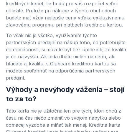
kreditných kariet, tie budú pre váš rozpočet veľmi
dôležité. Pretože pri nákupe v týchto obchodoch
budete mať vždy najlepšie ceny vďaka exkluzívnemu
zľavovému programu pri platbách kreditnou kartou.
To však nie je všetko, využívaním týchto
partnerských predajní na nákup toho, čo potrebujete
do domácnosti, si môžete byť tiež úplne istí, že kvalita
je čo najvyššia. Ak teda dbáte nielen na cenu, ale
hľadáte aj kvalitu, s Clubcard kreditnou kartou sa
môžete spoľahnúť na odporúčania partnerských
predajní.
Výhody a nevýhody váženia – stojí
to za to?
Táto karta nie je užitočná len pre tých, ktorí chcú z
času na čas niečo zmeniť vo svojom nábytku alebo
domácej výzdobe a míňať tak menej. Kreditná karta