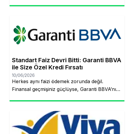
ederek, şubeye gitmeden ve evraklarla
uğraşmadan kredinizin hesabınıza yatmasını
sağlayabilirsiniz. Finansal hedeflerinize ulaşmak
artık çok daha kolay! Şubeye gitmenize veya
tomarla evrak imzalamanıza gerek kalmadan,
Garanti BBVA’nın dijital müşteri olma
(onboarding) sürecini kullanarak kredinizin
saniyeler içinde hesabınıza yatmasını
Standart Faiz Devri Bitti: Garanti BBVA
sağlayabilirsiniz. İşte pürüzsüz bir deneyim için
ile Size Özel Kredi Fırsatı
bilmeniz […]
10/06/2026
Herkes aynı faizi ödemek zorunda değil.
Finansal geçmişiniz güçlüyse, Garanti BBVA’nın
“Kişiye Özel Faiz” sistemiyle piyasa
ortalamasının altında oranlarla tanışabilirsiniz.
Aynı sayfada kalacaksınız. Standart Kredi
Anlayışı Tarih Oluyor: Başkalarının Finansal
Riskini Neden Siz Üstlenesiniz? Yıllardır