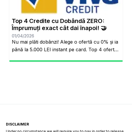
bankacılık sektöründe adil olmayan bir durum
söz konusuydu: Borçlarını düzenli ödeyenlerle
sürekli aksatanlar aynı faiz yükünü
Top 4 Credite cu Dobândă ZERO:
omuzluyordu. Ancak günümüzde teknoloji […]
Împrumuți exact cât dai înapoi! 🤝
01/04/2026
Nu mai plăti dobânzi! Alege o ofertă cu 0% și ia
până la 5.000 LEI instant pe card. Top 4 oferte
reale cu 0% dobândă Veți rămâne pe același
site. Banii pe loc, fără să plătești nimic în plus.
Salutare! Hai să fim sinceri pentru o secundă.
Știi momentul ăla când ai o urgență maximă […]
DISCLAIMER
Under no circumstance we will require you to pay in order to release